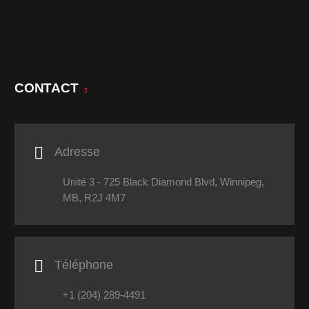
CONTACT

Adresse
Unité 3 - 725 Black Diamond Blvd, Winnipeg,
MB, R2J 4M7

Téléphone
+1 (204) 289-4491