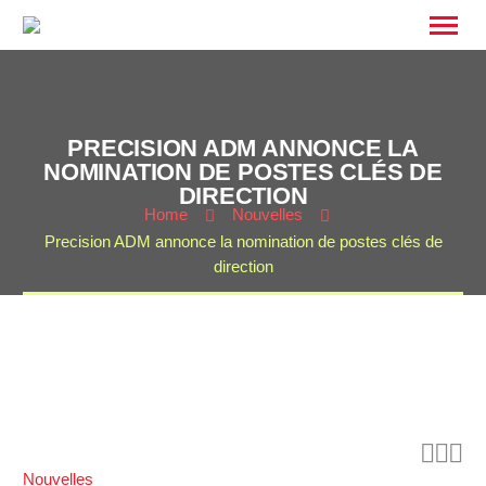
PRECISION ADM ANNONCE LA
NOMINATION DE POSTES CLÉS DE
DIRECTION
Home
Nouvelles
Precision ADM annonce la nomination de postes clés de
direction



Nouvelles